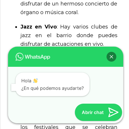
disfrutar de un hermoso concierto de
órgano o música coral.
Jazz en Vivo
: Hay varios clubes de
jazz en el barrio donde puedes
disfrutar de actuaciones en vivo.
Eventos y festivales
Hola
A lo largo del año, Saint Germain alberga varios
festivales que celebran la música, el arte y la
¿En qué podemos ayudarte?
cultura.
Qué hacer
Abrir chat
Participar en festivales
: Investiga
los festivales que se celebran