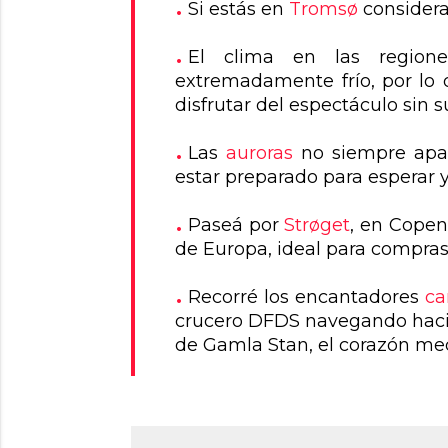
Si estás en
Tromsø
considera 
El clima en las region
extremadamente frío, por lo 
disfrutar del espectáculo sin suf
Las
auroras
no siempre apar
estar preparado para esperar y
Paseá por
Strøget
, en Copen
de Europa, ideal para compras
Recorré los encantadores
ca
crucero DFDS navegando hacia 
de Gamla Stan, el corazón me