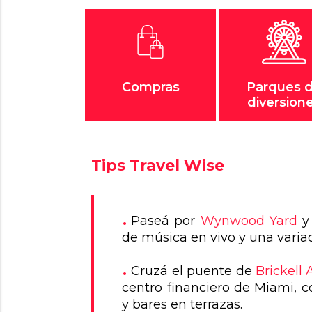
Compras
Parques 
diversion
Tips Travel Wise
Paseá por
Wynwood Yard
y 
de música en vivo y una varia
Cruzá el puente de
Brickell
centro financiero de Miami, co
y bares en terrazas.