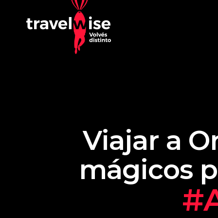
Viajar a 
mágicos pa
#A