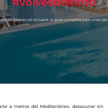
#volvésdistinto
iza con hoteles all inclusive: la guía completa para unas va
rte a metros del Mediterráneo, desayunar sin