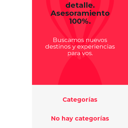
detalle.
Asesoramiento
100%.
Buscamos nuevos
destinos y experiencias
para vos.
Categorías
No hay categorías