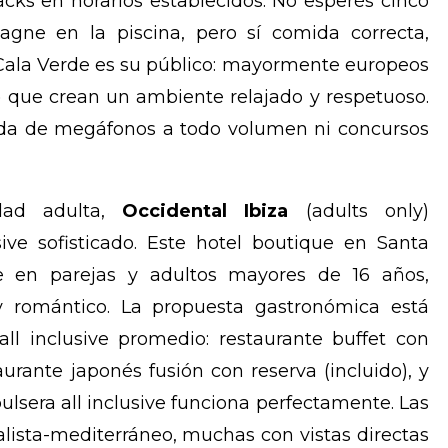
acks en horarios establecidos. No esperés cinco
agne en la piscina, pero sí comida correcta,
Cala Verde es su público: mayormente europeos
) que crean un ambiente relajado y respetuoso.
ada de megáfonos a todo volumen ni concursos
idad adulta,
Occidental Ibiza
(adults only)
sive sofisticado. Este hotel boutique en Santa
e en parejas y adultos mayores de 16 años,
 romántico. La propuesta gastronómica está
ll inclusive promedio: restaurante buffet con
aurante japonés fusión con reserva (incluido), y
lsera all inclusive funciona perfectamente. Las
lista-mediterráneo, muchas con vistas directas