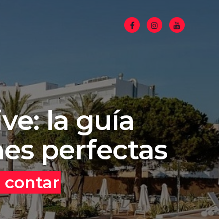
ive: la guía
es perfectas
 contar