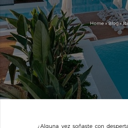
Home
»
Blog
»
Ib
¿Alguna vez soñaste con desperta