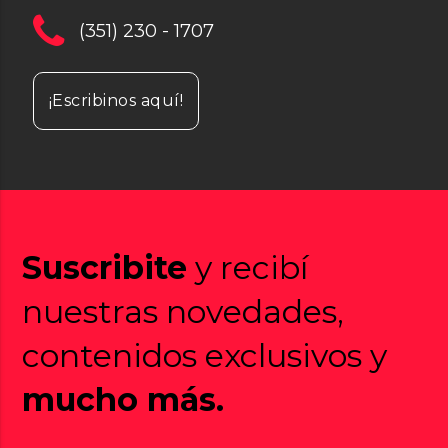
(351) 230 - 1707
¡Escribinos aquí!
Suscribite
y recibí
nuestras novedades,
contenidos exclusivos y
mucho más.