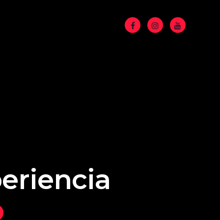
eriencia
o