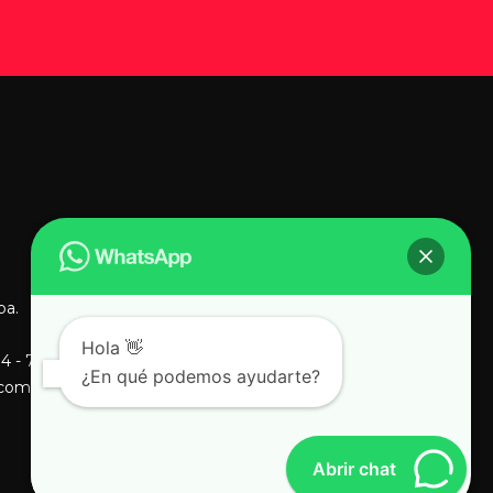
@TravelWise en
instagram
[instagram-feed]
ba.
Hola 👋
84 - 7409
¿En qué podemos ayudarte?
.com
Abrir chat