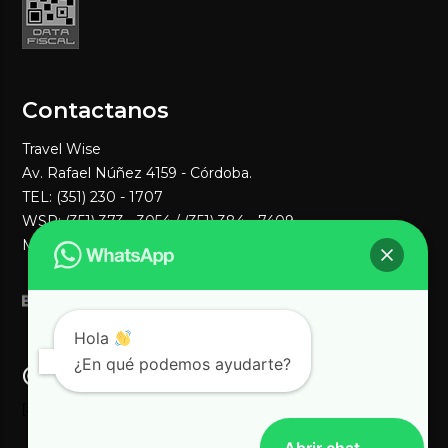
Contactanos
Travel Wise
Av. Rafael Núñez 4159 - Córdoba.
TEL: (351) 230 - 1707
WSP:
(351) 373 - 3054
/ (351) 384 - 7409
MAIL:
ventas1@travelwisenet.com
Hola
¿En qué podemos ayudarte?
@TravelWise en instagram
[instagram-feed]