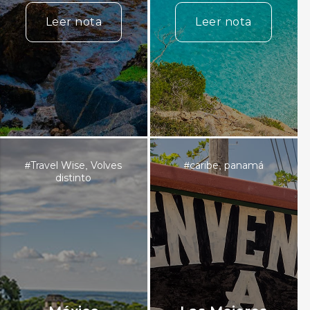
Leer nota
Leer nota
Travel Wise
Volves
caribe
panamá
#
,
#
,
distinto