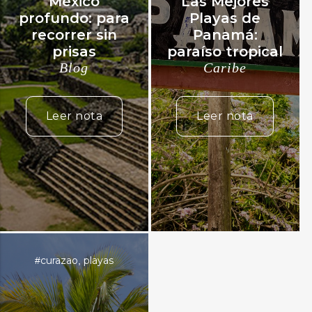
México
Las Mejores
profundo: para
Playas de
recorrer sin
Panamá:
prisas
paraíso tropical
Blog
Caribe
Leer nota
Leer nota
curazao
playas
#
,