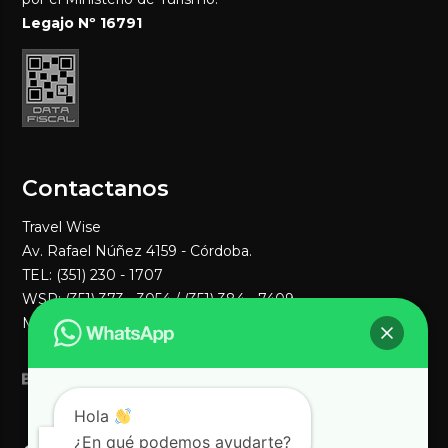
Legajo Nº 16791
Contactanos
Travel Wise
Av. Rafael Núñez 4159 - Córdoba.
TEL: (351) 230 - 1707
WSP:
(351) 373 - 3054
/ (351) 384 - 7409
MAIL:
ventas1@travelwisenet.com
Hola
¿En qué podemos ayudarte?