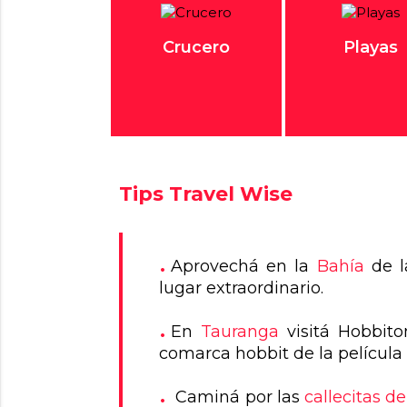
Crucero
Playas
Tips Travel Wise
Aprovechá en la
Bahía
de la
lugar extraordinario.
En
Tauranga
visitá Hobbito
comarca hobbit de la película E
Caminá por las
callecitas d