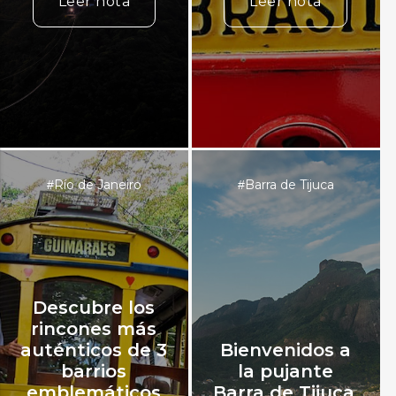
Leer nota
Leer nota
Río de Janeiro
Barra de Tijuca
#
#
Descubre los
rincones más
auténticos de 3
Bienvenidos a
barrios
la pujante
emblemáticos
Barra de Tijuca,