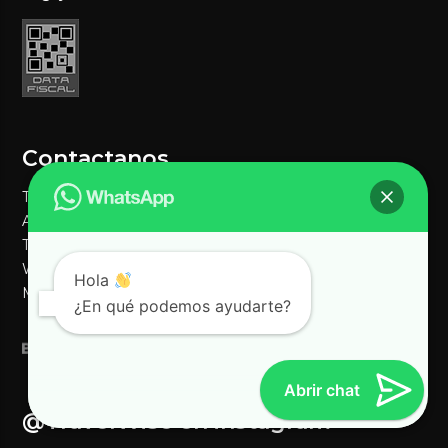
Contactanos
Travel Wise
Av. Rafael Núñez 4159 - Córdoba.
TEL: (351) 230 - 1707
WSP:
(351) 373 - 3054
/ (351) 384 - 7409
Hola
MAIL:
ventas1@travelwisenet.com
¿En qué podemos ayudarte?
Abrir chat
@TravelWise en instagram