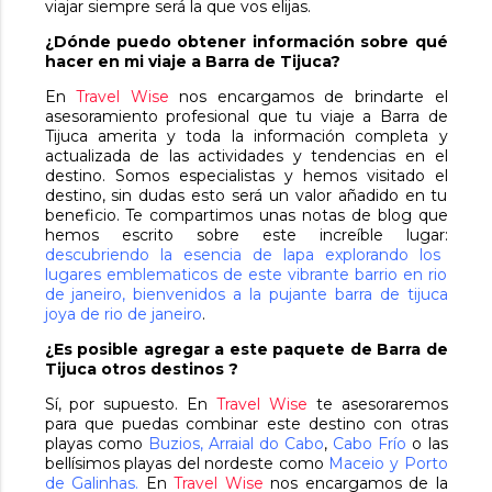
viajar siempre será la que vos elijas.
¿Dónde puedo obtener información sobre qué
hacer en mi viaje a Barra de Tijuca?
En
Travel Wise
nos encargamos de brindarte el
asesoramiento profesional que tu viaje a Barra de
Tijuca amerita y toda la información completa y
actualizada de las actividades y tendencias en el
destino. Somos especialistas y hemos visitado el
destino, sin dudas esto será un valor añadido en tu
beneficio. Te compartimos unas notas de blog que
hemos escrito sobre este increíble lugar:
descubriendo la esencia de lapa explorando los
lugares emblematicos de este vibrante barrio en rio
de janeiro
,
bienvenidos a la pujante barra de tijuca
joya de rio de janeiro
.
¿Es posible agregar a este paquete de Barra de
Tijuca otros destinos ?
Sí, por supuesto. En
Travel Wise
te asesoraremos
para que puedas combinar este destino con otras
playas como
Buzios
,
Arraial do Cabo
,
Cabo Frío
o las
bellísimos playas del nordeste como
Maceio
y
Porto
de Galinhas
.
En
Travel Wise
nos encargamos de la