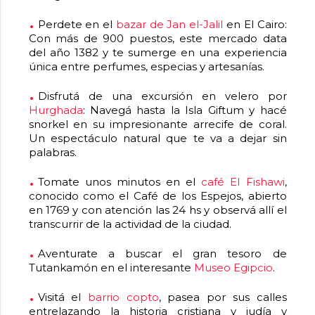
Perdete en el
bazar de Jan el-Jalil
en El Cairo:
Con más de 900 puestos, este mercado data
del año 1382 y te sumerge en una experiencia
única entre perfumes, especias y artesanías.
Disfrutá de una excursión en velero por
Hurghada
: Navegá hasta la Isla Giftum y hacé
snorkel en su impresionante arrecife de coral.
Un espectáculo natural que te va a dejar sin
palabras.
Tomate unos minutos en el
café El Fishawi
,
conocido como el Café de los Espejos, abierto
en 1769 y con atención las 24 hs y observá allí el
transcurrir de la actividad de la ciudad.
Aventurate a buscar el gran tesoro de
Tutankamón en el interesante
Museo Egipcio
.
Visitá el
barrio copto
, pasea por sus calles
entrelazando la historia cristiana y judía y