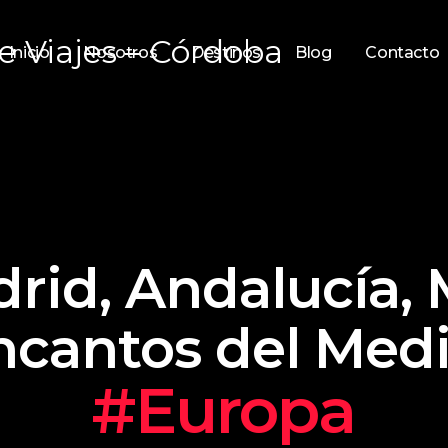
Inicio
Nosotros
Destinos
Blog
Contacto
drid, Andalucía,
 encantos del Med
#Europa