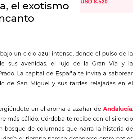
USD 8.520
a, el exotismo
encanto
 bajo un cielo azul intenso, donde el pulso de la
e sus avenidas, el lujo de la Gran Vía y la
Prado. La capital de España te invita a saborear
do de San Miguel y sus tardes relajadas en el
con TravelWise
mergiéndote en el aroma a azahar de
Andalucía
.
re más cálido. Córdoba te recibe con el silencio
n bosque de columnas que narra la historia de
Judería el tiempo parece detenerse entre patios