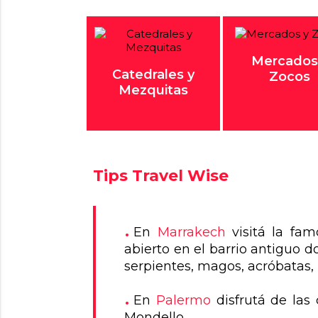
Mercados
Catedrales y
Zocos
Mezquitas
Tips Travel Wise
En
Marrakech
visitá la fa
abierto en el barrio antiguo 
serpientes, magos, acróbatas,
En
Palermo
disfrutá de las
Mondello.