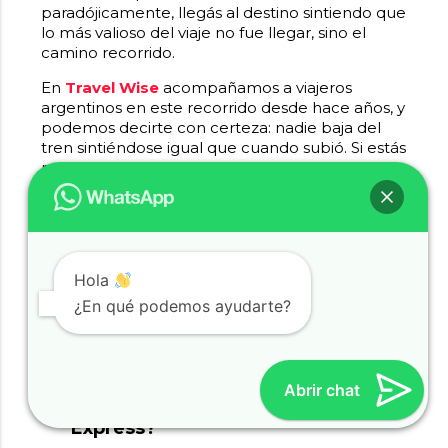
paradójicamente, llegás al destino sintiendo que
lo más valioso del viaje no fue llegar, sino el
camino recorrido.
En
Travel Wise
acompañamos a viajeros
argentinos en este recorrido desde hace años, y
podemos decirte con certeza: nadie baja del
tren sintiéndose igual que cuando subió. Si estás
pensando en hacer este viaje, no lo postergues
más. Los paisajes del Glacier Express no se
agotan, pero las oportunidades de vivirlos sí
pueden escasear. Escribinos y diseñamos juntos
tu itinerario suizo ideal.
Hola
Preguntas frecuentes sobre el
¿En qué podemos ayudarte?
Glacier Express
¿Es necesario reservar el asiento
Abrir chat
con anticipación en el Glacier
Express?