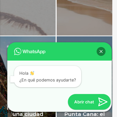
república dominicana
punta cana
república
#
,
#
,
Santo Domingo
dominicana
Hola
¿En qué podemos ayudarte?
Visitar Santo
Domingo,
Abrir chat
historia viva de
Top 5 Playas de
una ciudad
Punta Cana: el