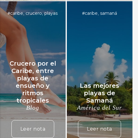
caribe
crucero
playas
caribe
samaná
#
,
,
#
,
Crucero por el
Caribe, entre
playas de
ensueño y
Las mejores
ritmos
playas de
tropicales
Samaná
Blog
América del Sur
Leer nota
Leer nota