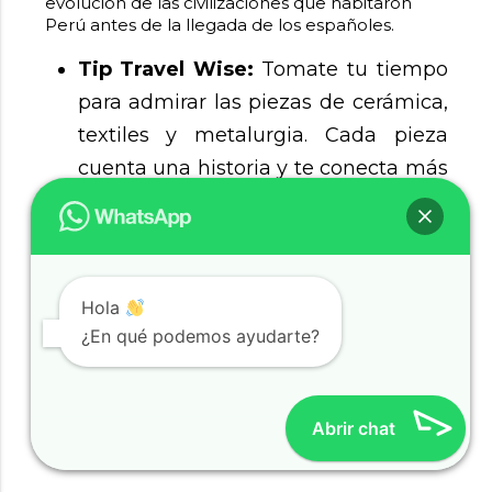
evolución de las civilizaciones que habitaron
Perú antes de la llegada de los españoles.
Tip Travel Wise:
Tomate tu tiempo
para admirar las piezas de cerámica,
textiles y metalurgia. Cada pieza
cuenta una historia y te conecta más
con la rica herencia cultural del país.
2. Taller de textiles
Hola
¿En qué podemos ayudarte?
Después del museo, dirigete a un taller de
textiles donde podrás ver a los artesanos locales
en acción. Muchos de estos talleres ofrecen
demostraciones sobre las técnicas tradicionales
Abrir chat
de tejido que han sido transmitidas de
generación en generación.