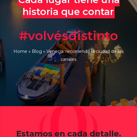
historia que contar
#volvésdistinto
Home
»
Blog
»
Venecia: recorriendo la ciudad de los
canales
Estamos en cada detalle.