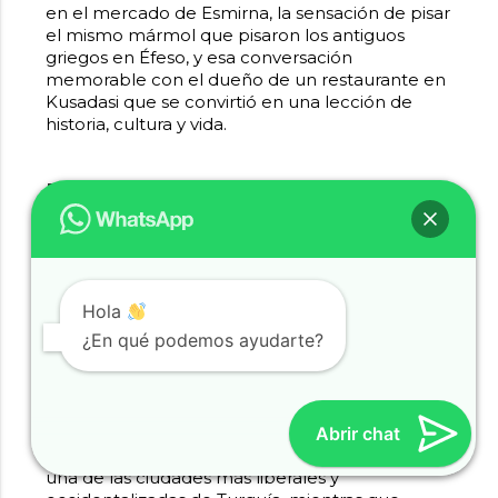
en el mercado de Esmirna, la sensación de pisar
el mismo mármol que pisaron los antiguos
griegos en Éfeso, y esa conversación
memorable con el dueño de un restaurante en
Kusadasi que se convirtió en una lección de
historia, cultura y vida.
Preguntas frecuentes
¿Necesito visa para viajar a Turquía desde
Argentina?
Los ciudadanos argentinos pueden
ingresar a Turquía sin visa por hasta 90 días con
Hola
pasaporte vigente. Solo necesitás que tu
¿En qué podemos ayudarte?
pasaporte tenga al menos 6 meses de validez
desde la fecha de regreso a Argentina.
¿Es seguro viajar a Esmirna y Kusadasi como
Abrir chat
turista?
Ambas ciudades son extremadamente
seguras para turistas. Esmirna es considerada
una de las ciudades más liberales y