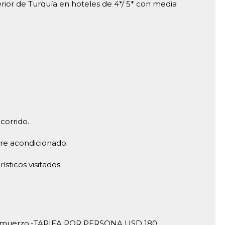
rior de Turquía en hoteles de 4*/ 5* con media
corrido.
ire acondicionado.
ísticos visitados.
n almuerzo.-TARIFA POR PERSONA USD 180.