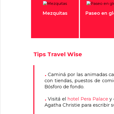
Mezquitas
Paseo en g
Tips Travel Wise
Caminá por las animadas ca
con tiendas, puestos de comid
Bósforo de fondo.
Visitá el
hotel Pera Palace
y 
Agatha Christie para escribir s