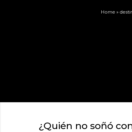
Home
»
desti
¿Quién no soñó con