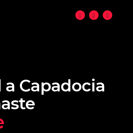
l a Capadocia
aste
e