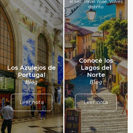
el Ser
Travel Wise
Volves
,
,
distinto
Conocé los
Los Azulejos de
Lagos del
Portugal
Norte
Blog
Blog
Leer nota
Leer nota