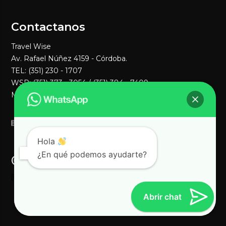
Contactanos
Travel Wise
Av. Rafael Núñez 4159 - Córdoba.
TEL: (351) 230 - 1707
WSP:
(351) 373 - 3054
/ (351) 384 - 7409
MAIL:
ventas1@travelwisenet.com
Hola
¿En qué podemos ayudarte?
@TravelWise en instagram
[instagram-feed]
Abrir chat