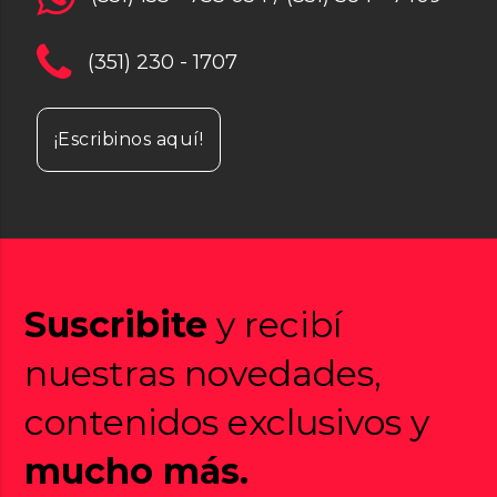
(351) 230 - 1707
¡Escribinos aquí!
Suscribite
y recibí
nuestras novedades,
contenidos exclusivos y
mucho más.