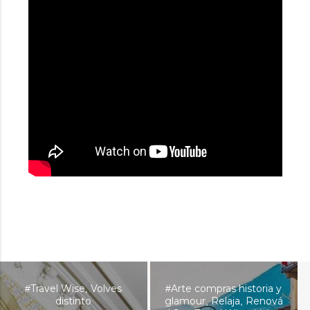
Travel Wise
Volves
Arte compras historia y
#
,
#
distinto
glamour
Relaja
Renová
,
,