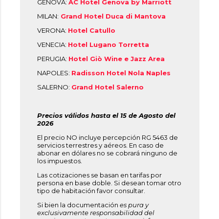
GÉNOVA:
AC Hotel Genova by Marriott
MILAN:
Grand Hotel Duca di Mantova
VERONA:
Hotel Catullo
VENECIA:
Hotel Lugano Torretta
PERUGIA:
Hotel Giò Wine e Jazz Area
NAPOLES:
Radisson Hotel Nola Naples
SALERNO:
Grand Hotel Salerno
Precios válidos hasta el 15 de Agosto del
2026
El precio NO incluye percepción RG 5463 de
servicios terrestres y aéreos. En caso de
abonar en dólares no se cobrará ninguno de
los impuestos.
Las cotizaciones se basan en tarifas por
persona en base doble. Si desean tomar otro
tipo de habitación favor consultar.
Si bien la documentación
es pura y
exclusivamente responsabilidad del