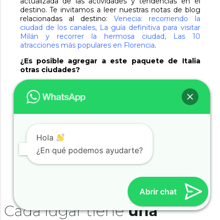
actualizada de las actividades y tendencias en el
destino. Te invitamos a leer nuestras notas de blog
relacionadas al destino:
Venecia: recorriendo la
ciudad de los canales
,
La guía definitiva para visitar
Milán y recorrer la hermosa ciudad
,
Las 10
atracciones más populares en Florencia
.
¿Es posible agregar a este paquete de Italia
otras ciudades?
Sí, por supuesto. En
Travel Wise
te asesoraremos
para que puedas combinar este destino con otros
países como
España
,
Portugal
o
Francia
. En
Travel
Wise
nos encargamos de la planificación para que
vos obtengas un viaje personalizado y a medida.
Hola
¿En qué podemos ayudarte?
Abrir chat
Cada lugar tiene
una