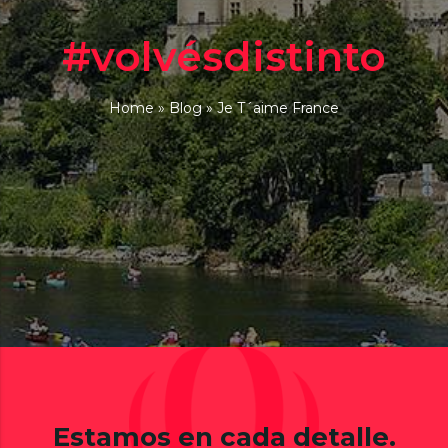
#volvésdistinto
Home
»
Blog
»
Je T´aime France
Estamos en cada detalle.