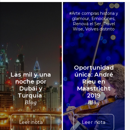
Arte compras historia y
#
glamour
Emociones
,
,
Renová el Ser
Travel
,
Wise
Volves distinto
,
Oportunidad
Las mil y una
única: André
noche por
Rieu en
Dubái y
Maastricht
Turquía
2019
Blog
Blog
Leer nota
Leer nota