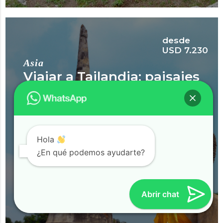
desde
USD 7.230
Asia
Viajar a Tailandia: paisajes
exóticos y playas
paradisíacas
Sumergite en la vibrante cultura y la belleza
Hola
natural de Tailandia: desde las bulliciosas calles
¿En qué podemos ayudarte?
de Bangkok y los fascinantes paisajes del
Triángulo de Oro, hasta las playas paradisíacas
de Phuket, Krabi y Phi Phi Islands. Vivirás una
experiencia inolvidable llena de aventura,
Abrir chat
relax y descubrimientos.