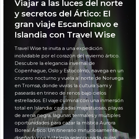
Viajar a las luces del norte
y secretos del Ártico: El
gran viaje Escandinavo e
Islandia con Travel Wise
Travel Wise te invita a una expedición
inolvidable por el corazón del invierno ártico.
Descubre la elegancia invernal de
Copenhague, Oslo y Estocolmo, navega en un
crucero nocturno y vuela al norte de Noruega
en Tromsø, donde vivirás la cultura Sami y
pasearás en trineo de renos bajo cielos
estrellados. El viaje culmina con una inmersión
total en Islandia: cascadas majestuosas, playas
de arena negra, lagunas termales y múltiples
oportunidades para cazar la mística Aurora
Boreal Ártico. Un itinerario minuciosamente
diseñado con hotelería seleccionada, guías